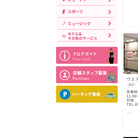
ウエ
B1F
営業
11:00
日祝 11
TEL 0
...