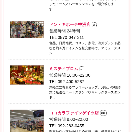
したドラム／パーカッションをご紹介致しま
す。...
ドン・キホーテ中洲店
2F
営業時間 24時間
TEL 0570-047-311
食品、日用雑貨、コスメ、家電、海外ブランド品
など約４万アイテムを驚安価格で。アミューズメ
ン...
ミスティブロム
1F
営業時間 16:00~22:00
TEL 092-400-5267
気軽に立寄れるフラワーショップ。お祝いや結婚
式に最適なハートスタンドやキャラクタースタン
ド...
ココカラファインゲイツ店
B1F
営業時間 9:00~22:00
TEL 092-283-0455
医薬品や化粧品をはじめ化粧小物、健康食品など