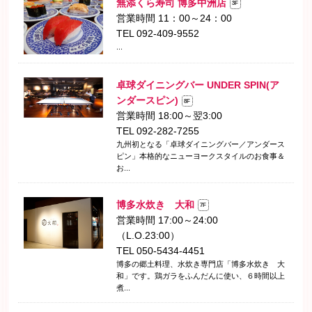
無添くら寿司 博多中洲店
3F
営業時間 11：00～24：00
TEL 092-409-9552
...
卓球ダイニングバー UNDER SPIN(ア
ンダースピン)
8F
営業時間 18:00～翌3:00
TEL 092-282-7255
九州初となる「卓球ダイニングバー／アンダース
ピン」本格的なニューヨークスタイルのお食事＆
お...
博多水炊き 大和
7F
営業時間 17:00～24:00
（L.O.23:00）
TEL 050-5434-4451
博多の郷土料理、水炊き専門店「博多水炊き 大
和」です。鶏ガラをふんだんに使い、６時間以上
煮...