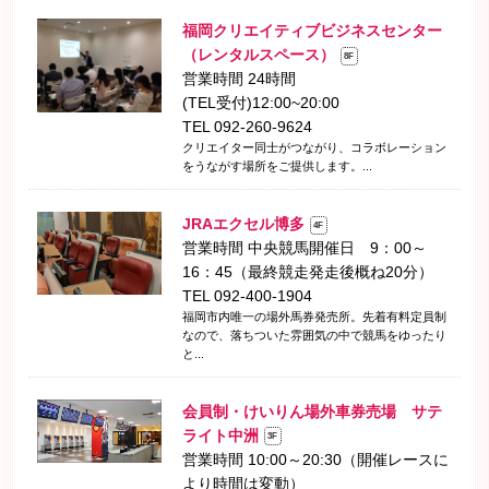
福岡クリエイティブビジネスセンター
（レンタルスペース）
8F
営業時間 24時間
(TEL受付)12:00~20:00
TEL 092-260-9624
クリエイター同士がつながり、コラボレーション
をうながす場所をご提供します。...
JRAエクセル博多
4F
営業時間 中央競馬開催日 9：00～
16：45（最終競走発走後概ね20分）
TEL 092-400-1904
福岡市内唯一の場外馬券発売所。先着有料定員制
なので、落ちついた雰囲気の中で競馬をゆったり
と...
会員制・けいりん場外車券売場 サテ
ライト中洲
3F
営業時間 10:00～20:30（開催レースに
より時間は変動）